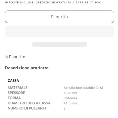
IMPOSTE INCLUSE. SPEDIZIONE GRATUITA A PARTIRE DA 90€
per
per
Orologio
Orologio
Festina
Festina
Esaurito
Timeless
Timeless
Cronografo
Cronografo
Blu
Blu
-
-
F20285/3
F20285/3
Esaurito
Descrizione prodotto