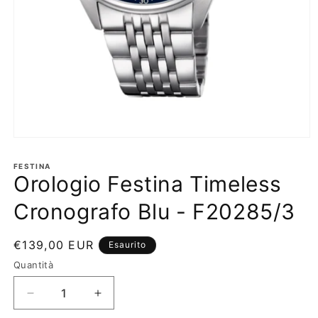
Apri
contenuti
multimediali
FESTINA
1
Orologio Festina Timeless
in
finestra
Cronografo Blu - F20285/3
modale
Prezzo
€139,00 EUR
Esaurito
di
Quantità
listino
Diminuisci
Aumenta
quantità
quantità