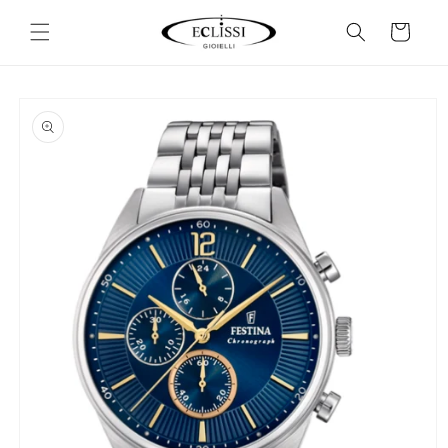
Vai
direttamente
Carrello
ai contenuti
Passa alle
informazioni
sul prodotto