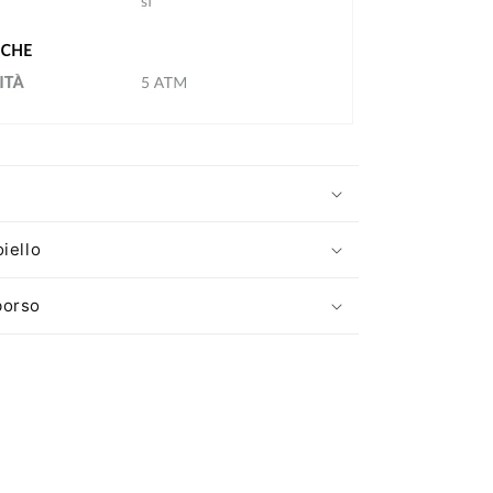
oiello
borso