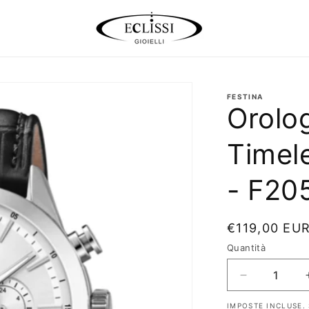
FESTINA
Orolog
Timel
- F20
Prezzo
€119,00 EU
di
Quantità
listino
Diminuisci
quantità
IMPOSTE INCLUSE. 