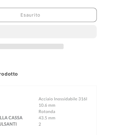
per
Orologio
Festina
Esaurito
Timeless
h
Chronograph
-
F20542/1
rodotto