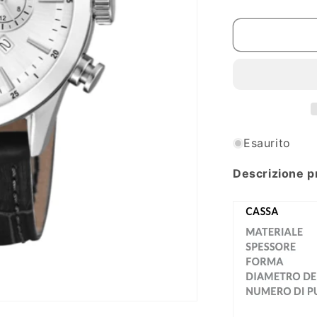
per
Orologio
Festina
Timeless
Chronograp
-
F20542/1
Esaurito
Descrizione p