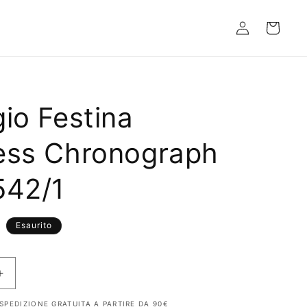
Accedi
Carrello
io Festina
ess Chronograph
542/1
R
Esaurito
Aumenta
quantità
SPEDIZIONE GRATUITA A PARTIRE DA 90€