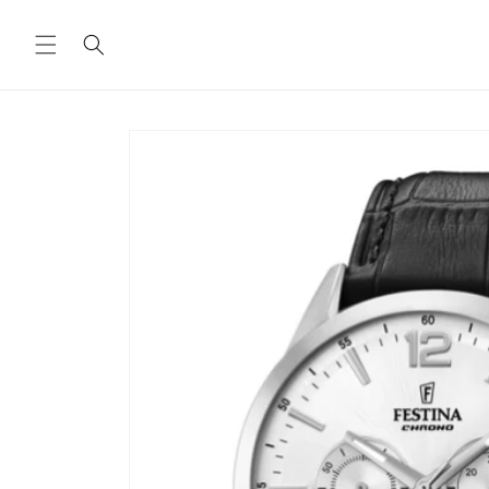
Vai
direttamente
ai contenuti
Passa alle
informazioni
sul prodotto