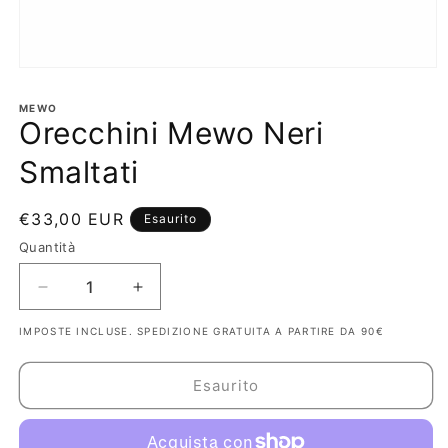
Apri
contenuti
multimediali
MEWO
1
Orecchini Mewo Neri
in
finestra
Smaltati
modale
Prezzo
€33,00 EUR
Esaurito
di
Quantità
listino
Diminuisci
Aumenta
quantità
quantità
IMPOSTE INCLUSE. SPEDIZIONE GRATUITA A PARTIRE DA 90€
per
per
Orecchini
Orecchini
Mewo
Mewo
Esaurito
Neri
Neri
Smaltati
Smaltati