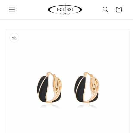
Vai
direttamente
Carrello
ai contenuti
Passa alle
informazioni
sul prodotto