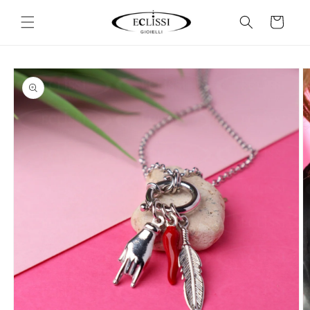
Vai
direttamente
Carrello
ai contenuti
Passa alle
informazioni
sul prodotto