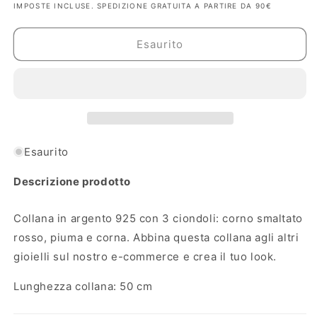
IMPOSTE INCLUSE. SPEDIZIONE GRATUITA A PARTIRE DA 90€
per
per
Collana
Collana
Donna
Donna
Esaurito
Argento
Argento
3
3
Ciondoli
Ciondoli
Dante
Dante
Esaurito
Descrizione prodotto
Collana in argento 925 con 3 ciondoli: corno smaltato
rosso, piuma e corna. Abbina questa collana agli altri
gioielli sul nostro e-commerce e crea il tuo look.
Lunghezza collana: 50 cm