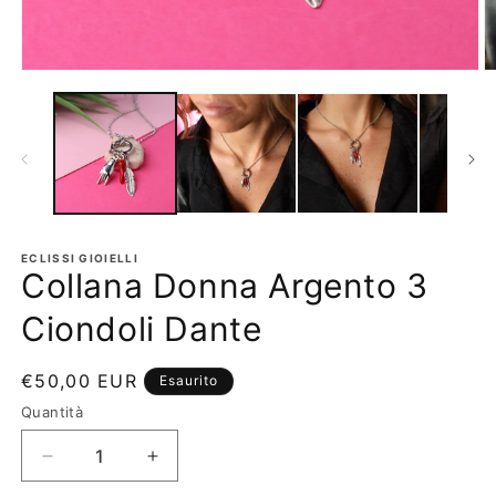
Apri
A
contenuti
c
multimediali
m
1
2
in
in
finestra
fi
modale
m
ECLISSI GIOIELLI
Collana Donna Argento 3
Ciondoli Dante
Prezzo
€50,00 EUR
Esaurito
di
Quantità
listino
Diminuisci
Aumenta
quantità
quantità