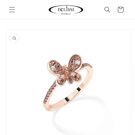
Vai
direttamente
Carrello
ai contenuti
Passa alle
informazioni
sul prodotto