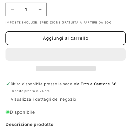
Diminuisci
Aumenta
quantità
quantità
IMPOSTE INCLUSE. SPEDIZIONE GRATUITA A PARTIRE DA 90€
per
per
Anello
Anello
Donna
Donna
Aggiungi al carrello
Amen
Amen
Farfalla
Farfalla
Ritiro disponibile presso la sede
Via Ercole Cantone 66
Di solito pronto in 24 ore
Visualizza i dettagli del negozio
Disponibile
Descrizione prodotto